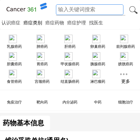
认识癌症
癌症类别
癌症药物
癌症护理
找医生
乳腺癌药
肺癌药
肝癌药
卵巢癌药
前列腺癌药
胆囊癌药
胃癌药
甲状腺癌药
胰腺癌药
膀胱癌药
更多
食管癌药
宫颈癌药
结直肠癌药
淋巴瘤药
免疫治疗
靶向药
内分泌药
中药
细胞治疗
药物基本信息