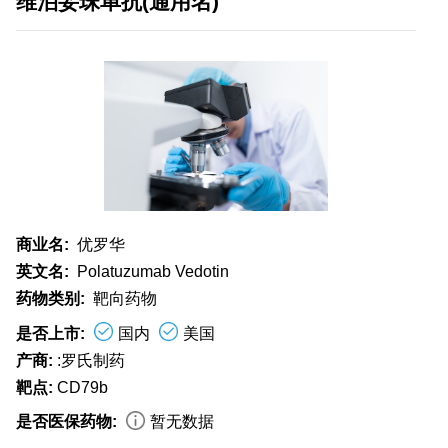
维泊妥珠单抗(通用名)
商业名:
优罗华
英文名:
Polatuzumab Vedotin
药物类别:
靶向药物
是否上市:
国内
美国
产商:
:罗氏制药
靶点:
CD79b
是否医保药物:
暂无数据