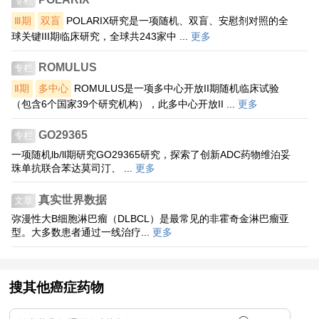
专栏
Ⅲ期
双盲
POLARIX研究是一项随机、双盲、安慰剂对照的全
球关键III期临床研究，全球共243家中 ...
更多
ROMULUS
专栏
Ⅱ期
多中心
ROMULUS是一项多中心开放II期随机临床试验
（包含6个国家39个研究机构），此多中心开放II ...
更多
GO29365
专栏
一项随机lb/ll期研究GO29365研究，探索了创新ADC药物维泊妥
珠单抗联合苯达莫司汀、 ...
更多
真实世界数据
文章
弥漫性大B细胞淋巴瘤（DLBCL）是最常见的非霍奇金淋巴瘤亚
型。大多数患者通过一线治疗...
更多
搜其他癌症药物