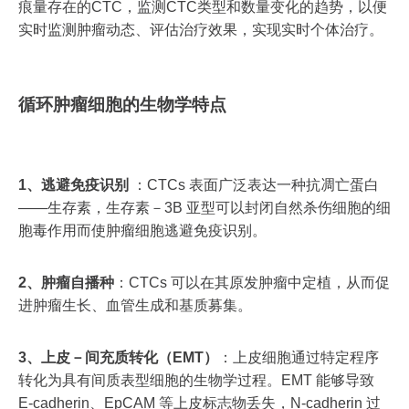
痕量存在的CTC，监测CTC类型和数量变化的趋势，以便
实时监测肿瘤动态、评估治疗效果，实现实时个体治疗。
循环肿瘤细胞的生物学特点
1、
逃避免疫识别
：CTCs 表面广泛表达一种抗凋亡蛋白
——生存素，生存素－3B 亚型可以封闭自然杀伤细胞的细
胞毒作用而使肿瘤细胞逃避免疫识别。
2、
肿瘤自播种
：CTCs 可以在其原发肿瘤中定植，从而促
进肿瘤生长、血管生成和基质募集。
3、
上皮－间充质转化（EMT）
：上皮细胞通过特定程序
转化为具有间质表型细胞的生物学过程。EMT 能够导致
E-cadherin、EpCAM 等上皮标志物丢失，N-cadherin 过