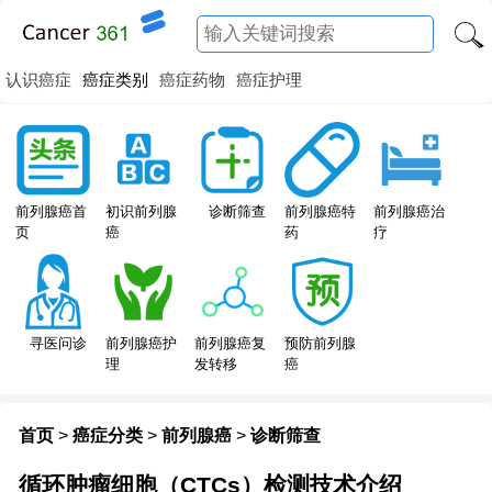
认识癌症
癌症类别
癌症药物
癌症护理
前列腺癌特
前列腺癌首
初识前列腺
诊断筛查
前列腺癌治
药
页
癌
疗
寻医问诊
前列腺癌护
前列腺癌复
预防前列腺
理
发转移
癌
首页
>
癌症分类
>
前列腺癌
>
诊断筛查
循环肿瘤细胞（CTCs）检测技术介绍