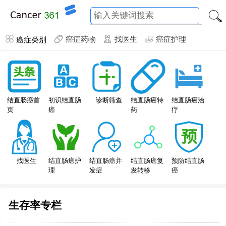
癌症类别
癌症药物
找医生
癌症护理
结直肠癌特
结直肠癌首
初识结直肠
诊断筛查
结直肠癌治
药
页
癌
疗
找医生
结直肠癌护
结直肠癌并
结直肠癌复
预防结直肠
理
发症
发转移
癌
生存率专栏