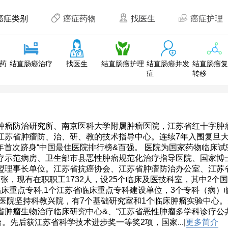
癌症类别
癌症药物
找医生
癌症护理
药
结直肠癌治疗
找医生
结直肠癌护理
结直肠癌并发
结直肠癌
症
转移
肿瘤防治研究所、南京医科大学附属肿瘤医院，江苏省红十字肿瘤
江苏省肿瘤防、治、研、教的技术指导中心。连续7年入围复旦大
5年首次跻身“中国最佳医院排行榜&百强。 医院为国家药物临
疗示范病房、卫生部市县恶性肿瘤规范化治疗指导医院、国家博
盟理事长单位。江苏省抗癌协会、江苏省肿瘤防治办公室、江苏
61张，现有在职职工1732人，设25个临床及医技科室，其中2
临床重点专科,1个江苏省临床重点专科建设单位，3个专科（病）
 医院坚持科教兴院，有7个基础研究室和1个临床肿瘤实验中心
省肿瘤生物治疗临床研究中心&、“江苏省恶性肿瘤多学科诊疗公
。先后获江苏省科学技术进步奖一等奖2项，国家...|
更多简介