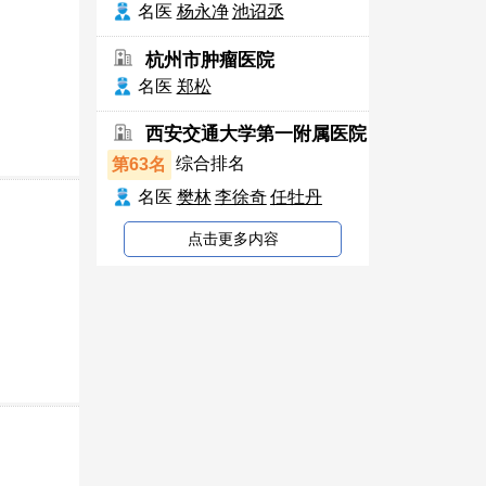
名医
杨永净
池诏丞
杭州市肿瘤医院
名医
郑松
西安交通大学第一附属医院
第63名
综合排名
名医
樊林
李徐奇
任牡丹
点击更多内容