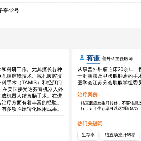
子亭42号
蒋谦
普外科主任医师
学和科研工作。尤其擅长各种
从事普外肿瘤临床20余年
单孔腹腔镜技术、减孔腹腔技
于肝胆胰及甲状腺肿瘤的手
科手术（TAMIS）和经肛门
医学会江苏分会胰腺学组委
段。在美国接受达芬奇机器人外
治疗案例
完成机器人结直肠手术。在进
合治疗方面有着丰富的经验。
结直肠癌发生肝转移，不要轻易
疗，五年生存率可以达到近50%
，有多项临床转化应用成果。
热门关键词
生存率
结直肠癌肝转移