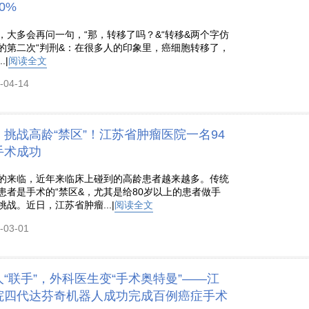
0%
，大多会再问一句，“那，转移了吗？&“转移&两个字仿
的第二次“判刑&：在很多人的印象里，癌细胞转移了，
.|
阅读全文
04-14
挑战高龄“禁区”！江苏省肿瘤医院一名94
手术成功
的来临，近年来临床上碰到的高龄患者越来越多。传统
患者是手术的“禁区&，尤其是给80岁以上的患者做手
战。近日，江苏省肿瘤...|
阅读全文
03-01
“联手”，外科医生变“手术奥特曼”——江
院四代达芬奇机器人成功完成百例癌症手术