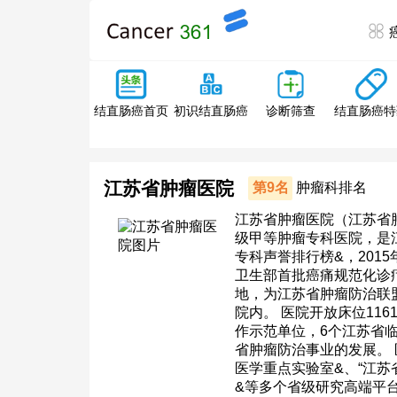
结直肠癌特
结直肠癌首页
初识结直肠癌
诊断筛查
江苏省肿瘤医院
第9名
肿瘤科排名
江苏省肿瘤医院（江苏省
级甲等肿瘤专科医院，是
专科声誉排行榜&，201
卫生部首批癌痛规范化诊
地，为江苏省肿瘤防治联
院内。 医院开放床位11
作示范单位，6个江苏省
省肿瘤防治事业的发展。
医学重点实验室&、“江苏
&等多个省级研究高端平台