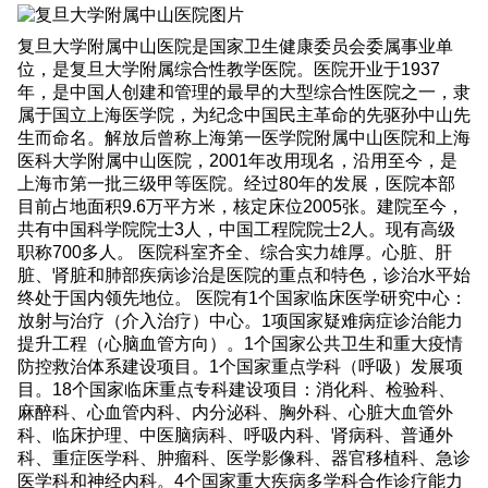
复旦大学附属中山医院是国家卫生健康委员会委属事业单
位，是复旦大学附属综合性教学医院。医院开业于1937
年，是中国人创建和管理的最早的大型综合性医院之一，隶
属于国立上海医学院，为纪念中国民主革命的先驱孙中山先
生而命名。解放后曾称上海第一医学院附属中山医院和上海
医科大学附属中山医院，2001年改用现名，沿用至今，是
上海市第一批三级甲等医院。经过80年的发展，医院本部
目前占地面积9.6万平方米，核定床位2005张。建院至今，
共有中国科学院院士3人，中国工程院院士2人。现有高级
职称700多人。 医院科室齐全、综合实力雄厚。心脏、肝
脏、肾脏和肺部疾病诊治是医院的重点和特色，诊治水平始
终处于国内领先地位。 医院有1个国家临床医学研究中心：
放射与治疗（介入治疗）中心。1项国家疑难病症诊治能力
提升工程（心脑血管方向）。1个国家公共卫生和重大疫情
防控救治体系建设项目。1个国家重点学科（呼吸）发展项
目。18个国家临床重点专科建设项目：消化科、检验科、
麻醉科、心血管内科、内分泌科、胸外科、心脏大血管外
科、临床护理、中医脑病科、呼吸内科、肾病科、普通外
科、重症医学科、肿瘤科、医学影像科、器官移植科、急诊
医学科和神经内科。4个国家重大疾病多学科合作诊疗能力