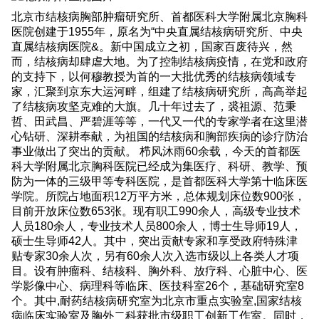
北京市结核病胸部肿瘤研究所、首都医科大学附属北京胸科
医院创建于1955年，原名为“中央直属结核病研究所、中央
直属结核病医院&。新中国成立之初，国家百废待兴，然
而，结核病却肆虐大地。为了控制结核病疫情，在党和政府
的支持下，以何穆教授为首的一大批优秀的结核病领域专
家，汇聚到京东大运河畔，组建了结核病研究所，高高举起
了结核病攻坚克难的大旗。几十年过去了，裘祖源、范秉
哲、田武昌、严碧涯等等，一代又一代的专家学者在这里潜
心钻研、深耕奉献，为祖国的结核病和胸部疾病的诊疗防治
事业做出了突出的贡献。 栉风沐雨60余载，今天的首都医
科大学附属北京胸科医院已经成为集医疗、科研、教学、预
防为一体的三级甲等专科医院，是首都医科大学第十临床医
学院。所院占地面积12万平方米，总体规划床位数900张，
目前开放床位数653张。现有职工990余人，高级专业技术
人员180余人，专业技术人员800余人，博士生导师19人，
硕士生导师42人。其中，突出贡献专家和享受政府特殊津
贴专家30余人次，另有60余人次入选市级以上各类人才项
目。设有肿瘤科、结核科、胸外科、放疗科、心脏中心、医
学影像中心、病理科等临床、医技科室26个，基础研究室8
个。其中,耐药结核病研究室为北京市重点实验室,国家结核
病临床实验室及胸外二科获批市级职工创新工作室。同时，