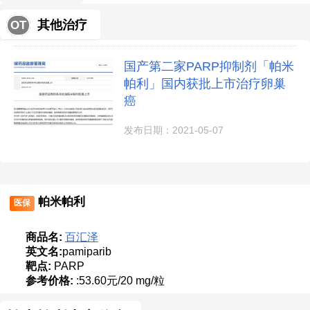
其他治疗
OT
国产第二家PARP抑制剂「帕米
帕利」国内获批上市治疗卵巢
癌
发布日期：2021-05-07
帕米帕利
医保
商品名:
百汇泽
英文名:
pamiparib
靶点:
PARP
参考价格:
:53.60元/20 mg/粒