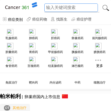
癌症类别
癌症药物
找医生
癌症护理
乳腺癌药
肺癌药
肝癌药
卵巢癌药
前列腺癌药
胆囊癌药
胃癌药
甲状腺癌药
胰腺癌药
膀胱癌药
更多
食管癌药
宫颈癌药
结直肠癌药
淋巴瘤药
免疫治疗
靶向药
内分泌药
中药
细胞治疗
帕米帕利
|
卵巢癌国内上市信息
其他治疗
OT