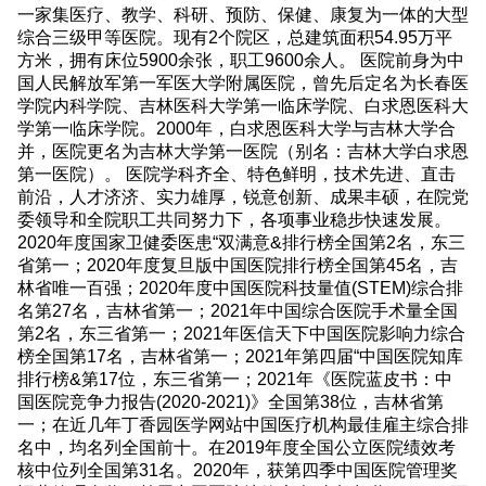
一家集医疗、教学、科研、预防、保健、康复为一体的大型
综合三级甲等医院。现有2个院区，总建筑面积54.95万平
方米，拥有床位5900余张，职工9600余人。 医院前身为中
国人民解放军第一军医大学附属医院，曾先后定名为长春医
学院内科学院、吉林医科大学第一临床学院、白求恩医科大
学第一临床学院。2000年，白求恩医科大学与吉林大学合
并，医院更名为吉林大学第一医院（别名：吉林大学白求恩
第一医院）。 医院学科齐全、特色鲜明，技术先进、直击
前沿，人才济济、实力雄厚，锐意创新、成果丰硕，在院党
委领导和全院职工共同努力下，各项事业稳步快速发展。
2020年度国家卫健委医患“双满意&排行榜全国第2名，东三
省第一；2020年度复旦版中国医院排行榜全国第45名，吉
林省唯一百强；2020年度中国医院科技量值(STEM)综合排
名第27名，吉林省第一；2021年中国综合医院手术量全国
第2名，东三省第一；2021年医信天下中国医院影响力综合
榜全国第17名，吉林省第一；2021年第四届“中国医院知库
排行榜&第17位，东三省第一；2021年《医院蓝皮书：中
国医院竞争力报告(2020-2021)》全国第38位，吉林省第
一；在近几年丁香园医学网站中国医疗机构最佳雇主综合排
名中，均名列全国前十。在2019年度全国公立医院绩效考
核中位列全国第31名。2020年，获第四季中国医院管理奖