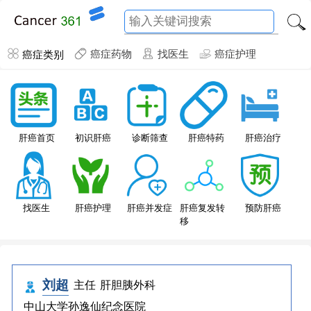
癌症类别
癌症药物
找医生
癌症护理
肝癌特药
肝癌首页
初识肝癌
诊断筛查
肝癌治疗
找医生
肝癌护理
肝癌并发症
肝癌复发转
预防肝癌
移
刘超
主任
肝胆胰外科
中山大学孙逸仙纪念医院