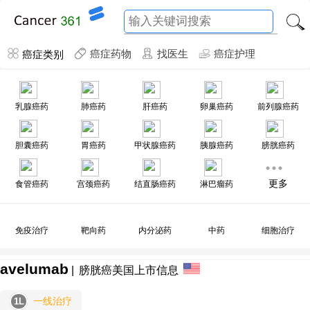
癌症类别
癌症药物
找医生
癌症护理
乳腺癌药
肺癌药
肝癌药
卵巢癌药
前列腺癌药
胆囊癌药
胃癌药
甲状腺癌药
胰腺癌药
膀胱癌药
更多
食管癌药
宫颈癌药
结直肠癌药
淋巴瘤药
免疫治疗
靶向药
内分泌药
中药
细胞治疗
avelumab
|
膀胱癌美国上市信息
一线治疗
1L