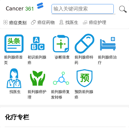
癌症类别
癌症药物
找医生
癌症护理
前列腺癌特
前列腺癌首
初识前列腺
诊断筛查
前列腺癌治
药
页
癌
疗
找医生
前列腺癌护
前列腺癌复
预防前列腺
理
发转移
癌
化疗专栏