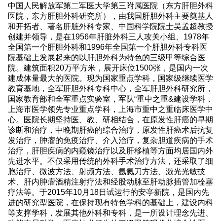
中国人民解放军第二军医大学第三附属医院（东方肝胆外科
医院，东方肝胆外科研究所），由我国肝胆外科主要奠基人
和开拓者、著名肝脏外科专家、中国科学院院士吴孟超教授
创建并领导，是在1956年肝脏外科三人攻关小组、1978年
全国第一个肝胆外科和1996年全国第一个肝胆外科专科医
院基础上发展起来的以肝胆外科为特色的三级甲等综合医
院。建筑面积20万平方米，展开床位1500张，是国内一次
建成体量最大的医院。现为国家重点学科，国家级继续医学
教育基地，全军肝胆外科专科中心，全军肝胆外科研究所，
国家教育部和全军重点实验室，军队“重中之重&建设学科，
上海市医学领先专业重点学科，上海市重中之重临床医学中
心。医院长期坚持医、教、研相结合，在原发性肝癌的早期
诊断和治疗，中晚期肝癌的综合治疗，原发性肝癌术后抗复
发治疗，肿瘤的免疫治疗、介入治疗，复杂胆道疾病的手术
治疗，肝胆疾病的内窥镜治疗以及肝移植等方面均居国内外
先进水平。不仅采用传统的外科手术治疗方法，还采取了细
胞治疗、微波方法、射频方法、氩氦刀方法、激光光敏技
术、肝内肿瘤酒精注射疗法和经股动脉至肝动脉插管加栓塞
疗法等。于2015年10月18日试运行的安亭新院，是国内先
进的研究型医院，在保持现有特色学科的基础上，建设内科
等支撑学科，发展其他外科和专科，是一所设计理念先进、