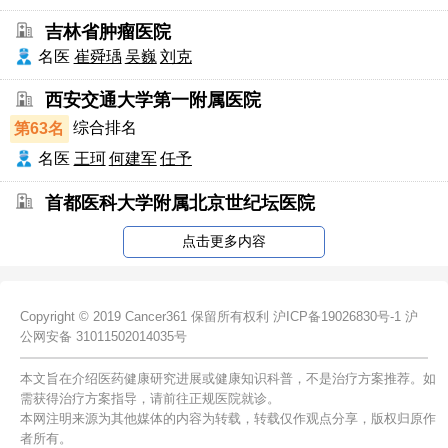
吉林省肿瘤医院
名医
崔舜瑀
吴巍
刘克
西安交通大学第一附属医院
第63名
综合排名
名医
王珂
何建军
任予
首都医科大学附属北京世纪坛医院
点击更多内容
Copyright © 2019 Cancer361 保留所有权利
沪ICP备19026830号-1
沪
公网安备 31011502014035号
本文旨在介绍医药健康研究进展或健康知识科普，不是治疗方案推荐。如
需获得治疗方案指导，请前往正规医院就诊。
本网注明来源为其他媒体的内容为转载，转载仅作观点分享，版权归原作
者所有。