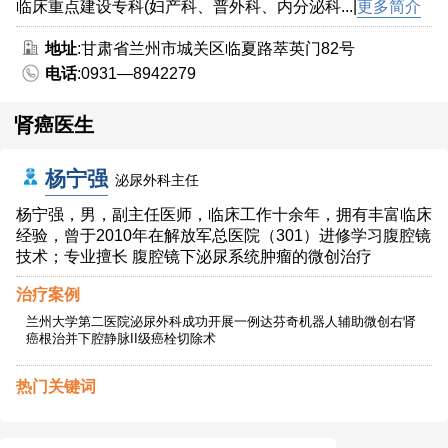
临床重点建设专科(妇产科、普外科、内分泌科...|
更多简介
地址
:甘肃省兰州市城关区临夏路萃英门82号
电话
:0931—8942279
肾癌医生
杨宁强
泌尿外科主任
杨宁强，男，副主任医师，临床工作十余年，拥有丰富临床
经验，曾于2010年在解放军总医院（301）进修学习腹腔镜
技术；专业擅长 腹腔镜下泌尿系统肿瘤的微创治疗
治疗案例
兰州大学第二医院泌尿外科成功开展一例达芬奇机器人辅助微创右肾
癌根治并下腔静脉II级癌栓切除术
热门关键词