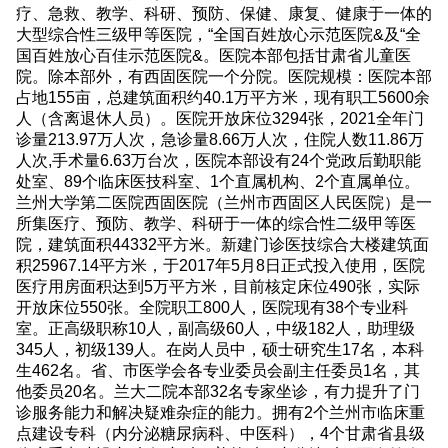
疗、急救、教学、科研、预防、保健、康复、健康于一体的
大型综合性三级甲等医院，“全国百姓放心示范医院&及“全
国百姓放心百佳示范医院&。医院本部包括甘肃省儿童医
院。除本部外，有西固医院一个分院。医院规模：医院本部
占地155亩，总建筑面积约40.1万平方米，现有职工5600余
人（含离退休人员）。医院开放床位3294张，2021全年门
诊量213.97万人次，急诊量8.66万人次，住院人数11.86万
人次,手术量6.63万台次，医院本部设有24个党政后勤职能
处室、89个临床医技科室、1个直属机构、2个直属单位。
兰州大学第二医院西固医院（兰州市西固区人民医院）是一
所集医疗、预防、教学、科研于一体的综合性二级甲等医
院，建筑面积44332平方米。新建门诊医技综合大楼建筑面
积25967.14平方米，于2017年5月8日正式投入使用，医院
医疗用房面积达到5万平方米，目前核定床位490张，实际
开放床位550张。全院职工800人，医院现有38个专业科
室。正高级职称10人，副高级60人，中级182人，助理级
345人，初级139人。在岗人员中，硕士研究生17名，本科
生462名。省、市医学会各专业委员会副主任委员1名，其
他委员20名。兰大二院本部32名专家坐诊，有力提升了门
诊服务能力和解决疑难杂症的能力。拥有2个兰州市临床重
点建设专科（内分泌糖尿病科、中医科），4个甘肃省县级