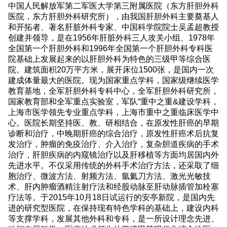
中国人民解放军第二军医大学第三附属医院（东方肝胆外科
医院，东方肝胆外科研究所），由我国肝胆外科主要奠基人
和开拓者、著名肝脏外科专家、中国科学院院士吴孟超教授
创建并领导，是在1956年肝脏外科三人攻关小组、1978年
全国第一个肝胆外科和1996年全国第一个肝胆外科专科医
院基础上发展起来的以肝胆外科为特色的三级甲等综合医
院。建筑面积20万平方米，展开床位1500张，是国内一次
建成体量最大的医院。现为国家重点学科，国家级继续医学
教育基地，全军肝胆外科专科中心，全军肝胆外科研究所，
国家教育部和全军重点实验室，军队“重中之重&建设学科，
上海市医学领先专业重点学科，上海市重中之重临床医学中
心。医院长期坚持医、教、研相结合，在原发性肝癌的早期
诊断和治疗，中晚期肝癌的综合治疗，原发性肝癌术后抗复
发治疗，肿瘤的免疫治疗、介入治疗，复杂胆道疾病的手术
治疗，肝胆疾病的内窥镜治疗以及肝移植等方面均居国内外
先进水平。不仅采用传统的外科手术治疗方法，还采取了细
胞治疗、微波方法、射频方法、氩氦刀方法、激光光敏技
术、肝内肿瘤酒精注射疗法和经股动脉至肝动脉插管加栓塞
疗法等。于2015年10月18日试运行的安亭新院，是国内先
进的研究型医院，在保持现有特色学科的基础上，建设内科
等支撑学科，发展其他外科和专科，是一所设计理念先进、