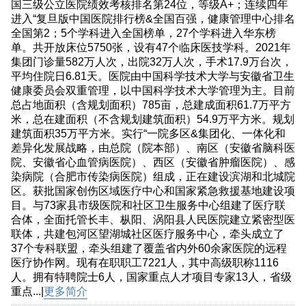
国三级公立医院绩效考核排名第24位，等级A+；连续四年
进入“复旦版中国医院排行榜&全国百强，健康管理中心排名
全国第2；5个学科进入全国榜单，27个学科进入华东榜
单。共开放床位5750张，设有47个临床医技学科。2021年
集团门诊量582万人次，出院32万人次，手术17.9万台次，
平均住院日6.81天。医院由中国科学技术大学与安徽省卫生
健康委员会双重管理，以中国科学技术大学管理为主。目前
总占地面积（含规划面积）785亩，总建成面积61.7万平方
米，总在建面积（不含规划建筑面积）54.9万平方米。规划
建筑面积35万平方米。实行“一院多区&集团化、一体化和
差异化发展战略，由总院（院本部）、南区（安徽省脑科医
院、安徽省心血管病医院）、西区（安徽省肿瘤医院）、感
染病院（合肥市传染病医院）组成，正在建设滨湖和北城院
区。获批国家创伤区域医疗中心和国家紧急救援基地建设项
目。与73家县市级医院和社区卫生服务中心组建了医疗联
合体，全面托管长丰、枞阳、涡阳县人民医院建立紧密型医
联体，共建包河区望湖城社区医疗服务中心，牵头成立了
37个专科联盟，牵头组建了覆盖省内外60余家医院的远程
医疗协作网。现有在职职工7221人，其中高级职称1116
人。拥有特聘院士6人，国家重点人才项目专家13人，省级
重点...|
更多简介