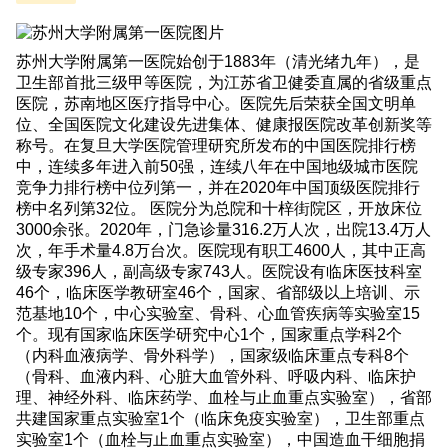
苏州大学附属第一医院始创于1883年（清光绪九年），是
卫生部首批三级甲等医院，为江苏省卫健委直属的省级重点
医院，苏南地区医疗指导中心。医院先后荣获全国文明单
位、全国医院文化建设先进集体、健康报医院改革创新奖等
称号。在复旦大学医院管理研究所发布的中国医院排行榜
中，连续多年进入前50强，连续八年在中国地级城市医院
竞争力排行榜中位列第一，并在2020年中国顶级医院排行
榜中名列第32位。 医院分为总院和十梓街院区，开放床位
3000余张。2020年，门急诊量316.2万人次，出院13.4万人
次，年手术量4.8万台次。医院现有职工4600人，其中正高
级专家396人，副高级专家743人。医院设有临床医技科室
46个，临床医学教研室46个，国家、省部级以上培训、示
范基地10个，中心实验室、骨科、心血管疾病等实验室15
个。现有国家临床医学研究中心1个，国家重点学科2个
（内科血液病学、骨外科学），国家级临床重点专科8个
（骨科、血液内科、心脏大血管外科、呼吸内科、临床护
理、神经外科、临床药学、血栓与止血重点实验室），省部
共建国家重点实验室1个（临床免疫实验室），卫生部重点
实验室1个（血栓与止血重点实验室），中国造血干细胞捐