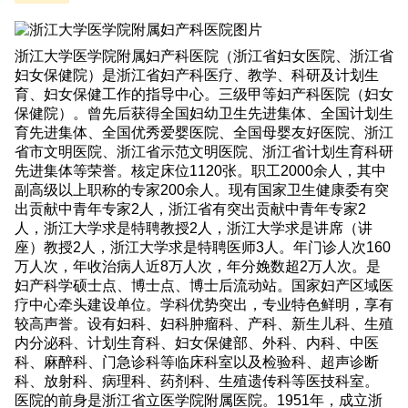
浙江大学医学院附属妇产科医院（浙江省妇女医院、浙江省
妇女保健院）是浙江省妇产科医疗、教学、科研及计划生
育、妇女保健工作的指导中心。三级甲等妇产科医院（妇女
保健院）。曾先后获得全国妇幼卫生先进集体、全国计划生
育先进集体、全国优秀爱婴医院、全国母婴友好医院、浙江
省市文明医院、浙江省示范文明医院、浙江省计划生育科研
先进集体等荣誉。核定床位1120张。职工2000余人，其中
副高级以上职称的专家200余人。现有国家卫生健康委有突
出贡献中青年专家2人，浙江省有突出贡献中青年专家2
人，浙江大学求是特聘教授2人，浙江大学求是讲席（讲
座）教授2人，浙江大学求是特聘医师3人。年门诊人次160
万人次，年收治病人近8万人次，年分娩数超2万人次。是
妇产科学硕士点、博士点、博士后流动站。国家妇产区域医
疗中心牵头建设单位。学科优势突出，专业特色鲜明，享有
较高声誉。设有妇科、妇科肿瘤科、产科、新生儿科、生殖
内分泌科、计划生育科、妇女保健部、外科、内科、中医
科、麻醉科、门急诊科等临床科室以及检验科、超声诊断
科、放射科、病理科、药剂科、生殖遗传科等医技科室。
医院的前身是浙江省立医学院附属医院。1951年，成立浙