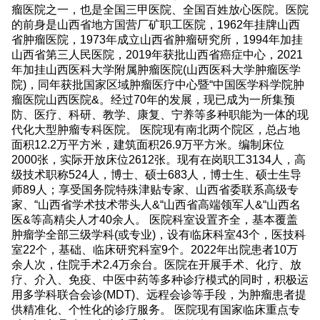
瘤医院之一，也是全国三甲医院、全国百姓放心医院。医院
的前身是山西省地方国营厂矿职工医院，1962年挂牌山西
省肿瘤医院，1973年成立山西省肿瘤研究所，1994年加挂
山西省第三人民医院，2019年获批山西省癌症中心，2021
年加挂山西医科大学附属肿瘤医院(山西医科大学肿瘤医学
院)，同年获批国家区域肿瘤医疗中心暨“中国医学科学院肿
瘤医院山西医院&。经过70年的发展，现已成为一所集预
防、医疗、科研、教学、康复、宁养等多种职能为一体的现
代化大型肿瘤专科医院。 医院现有南北两个院区，总占地
面积12.2万平方米，建筑面积26.9万平方米。编制床位
2000张，实际开放床位2612张。现有在岗职工3134人，高
级技术职称524人，博士、硕士683人，博士生、硕士生导
师89人；享受国务院特殊津贴专家、山西省委联系高级专
家、“山西省学术技术带头人&“山西省高端领军人&“山西名
医&等高精尖人才40余人。 医院科室设置齐全，基本覆盖
肿瘤学全部三级学科(或专业)，设有临床科室43个，医技科
室22个，基础、临床研究科室9个。2022年出院患者10万
余人次，住院手术2.4万余台。医院在开展手术、化疗、放
疗、介入、免疫、中医中药等多种诊疗模式的同时，积极运
用多学科联合会诊(MDT)、远程会诊等手段，为肿瘤患者提
供精准化、个性化的诊疗服务。 医院现有国家临床重点专