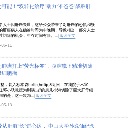
可能！“双转化治疗”助力“准爸爸”战胜肝
名人士因肝癌去世，这给公众带来了对肝癌的恐惧和疑
右的肝癌病人在确诊时即为中晚期，导致相当一部分人士
切除的机会，生存时间有限。...|
阅读全文
05-11
为肿瘤打上“荧光标签”，腹腔镜下精准切除
母细胞瘤
，装入标本袋hellip;hellip;&近日，在我院手术室
任邓小耿教授为刚满1岁的患儿小鸿切除了巨大肝母细
的是，这一次邓...|
阅读全文
05-13
栓从肝脏“长”进心房， 中山大学孙逸仙纪念