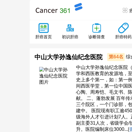
肝癌特药
肝癌首页
初识肝癌
诊断筛查
中山大学孙逸仙纪念医院
第64名
综
中山大学孙逸仙纪念医院（
学和西医教育的发源地，至
史上多个第一，如：第一
间西医学堂，第一位中国
心陶、周寿恺、毛文书、
献。 二、蓬勃发展 百年
三个院区，一个门诊部，
建中。 医院现有职工逾45
级海外人才引进计划7人。
副主委31人次，省级学会
升。医院编制床位3000...|