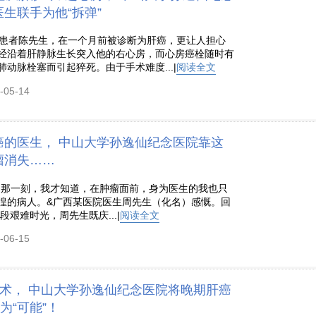
生联手为他“拆弹”
岁患者陈先生，在一个月前被诊断为肝癌，更让人担心
经沿着肝静脉生长突入他的右心房，而心房癌栓随时有
动脉栓塞而引起猝死。由于手术难度...|
阅读全文
05-14
癌的医生， 中山大学孙逸仙纪念医院靠这
瘤消失……
的那一刻，我才知道，在肿瘤面前，身为医生的我也只
徨的病人。&广西某医院医生周先生（化名）感慨。回
段艰难时光，周先生既庆...|
阅读全文
06-15
手术， 中山大学孙逸仙纪念医院将晚期肝癌
为“可能”！