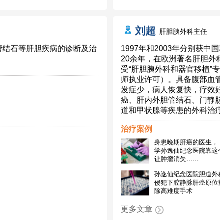
刘超
肝胆胰外科主任
管结石等肝胆疾病的诊断及治
1997年和2003年分别
20余年，在欧洲著名肝胆
受“肝胆胰外科和器官移植”
师执业许可）。具备腹部血
发症少，病人恢复快，疗效
癌、肝内外胆管结石、门静
道和甲状腺等疾患的外科治
治疗案例
身患晚期肝癌的医生，
学孙逸仙纪念医院靠这
让肿瘤消失……
孙逸仙纪念医院胆道外
侵犯下腔静脉肝癌原位
除高难度手术
更多文章