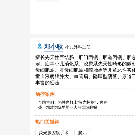
邓小耿
小儿外科主任
擅长先天性巨结肠、肛门闭锁、胆道闭锁、胆
睾、疝等小儿消化系、泌尿系先天性畸形的微
母细胞瘤、肝母细胞瘤和畸胎瘤等儿童恶性实
童血液病脾肿大、血管瘤、隐匿型阴茎、尿道
丰富的经验。
治疗案例
全国首例！为肿瘤打上“荧光标签”，腹腔
镜下精准切除男婴巨大肝母细胞瘤
热门关键词
荧光腹腔镜手术
婴儿