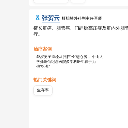
张贺云
肝胆胰外科副主任医师
擅长肝癌、胆管癌、门静脉高压症及肝内外胆
疗。
治疗案例
48岁男子癌栓从肝脏“长”进心房， 中山大
学孙逸仙纪念医院多学科医生联手为
他“拆弹”
热门关键词
生存率