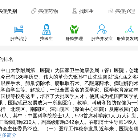
癌症类别
癌症药物
找医生
癌症护理
肝癌治疗
找医生
肝癌护理
肝癌并发症
肝癌复发
合排名
中山大学附属第二医院）为国家卫生健康委属（管）医院，创建于
今已有186年历史。伟大的革命先驱孙中山先生曾以“逸仙&之
例眼疾手术、卵巢切除术、膀胱取石术、乙醚麻醉术、病理解剖术
医学留学生等。解放后，一批全国著名的医学家、医学教育家如
陈国桢等投身这里，培养了大批医学人才，使其成为祖国西医学
传承，医院现已发展成为一所集医疗、教学、科研和预防保健为
包括：北院区、南院区、深汕院区（深汕中心医院）及南校园门
00人，其中：中国科学院院士1人，973首席科学家1人,万人计
正高级职称210人，副高级职称342余人。在职博士生导师149
/协会主任委员22位。 （一）医疗工作稳步发展 近年来，医院
更多简介