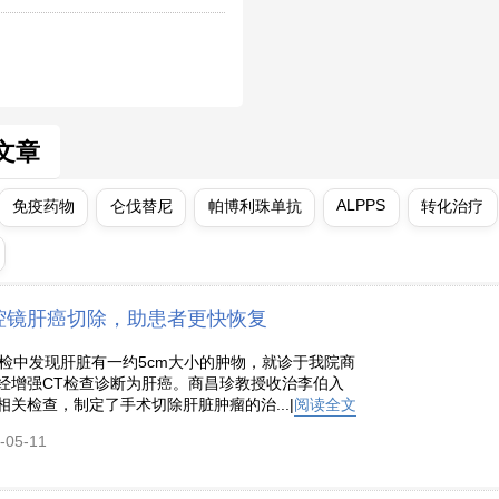
文章
ALPPS
免疫药物
仑伐替尼
帕博利珠单抗
转化治疗
腔镜肝癌切除，助患者更快恢复
体检中发现肝脏有一约5cm大小的肿物，就诊于我院商
经增强CT检查诊断为肝癌。商昌珍教授收治李伯入
关检查，制定了手术切除肝脏肿瘤的治...|
阅读全文
05-11