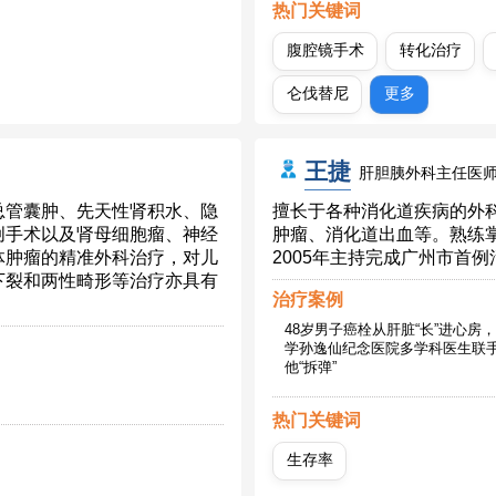
热门关键词
腹腔镜手术
转化治疗
仑伐替尼
更多
王捷
肝胆胰外科主任医师
总管囊肿、先天性肾积水、隐
擅长于各种消化道疾病的外
创手术以及肾母细胞瘤、神经
肿瘤、消化道出血等。熟练
体肿瘤的精准外科治疗，对儿
2005年主持完成广州市首
下裂和两性畸形等治疗亦具有
治疗案例
48岁男子癌栓从肝脏“长”进心房，
学孙逸仙纪念医院多学科医生联
他“拆弹”
热门关键词
生存率