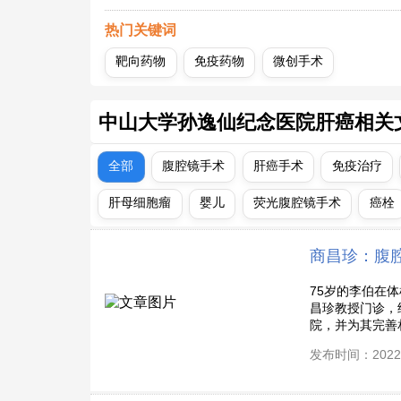
热门关键词
靶向药物
免疫药物
微创手术
中山大学孙逸仙纪念医院肝癌相关
全部
腹腔镜手术
肝癌手术
免疫治疗
肝母细胞瘤
婴儿
荧光腹腔镜手术
癌栓
商昌珍：腹
75岁的李伯在
昌珍教授门诊，
院，并为其完善相
发布时间：2022-