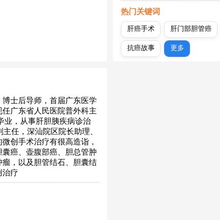
热门关键词
肝癌手术
肝门部胆管癌
抗癌故事
更多
、博士后导师，首届广东医学
现任广东省人民医院普外科主
毕业，从事肝胆胰疾病诊治
副主任，深汕院区院长助理、
的微创手术治疗有很高造诣，
胆囊癌、壶腹部癌、胆总管肿
肿瘤，以及胆管结石、胆囊结
创治疗