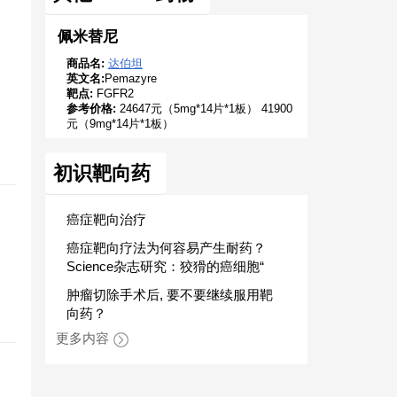
佩米替尼
商品名:
达伯坦
英文名:
Pemazyre
靶点:
FGFR2
参考价格:
24647元（5mg*14片*1板） 41900
元（9mg*14片*1板）
初识靶向药
癌症靶向治疗
癌症靶向疗法为何容易产生耐药？
Science杂志研究：狡猾的癌细胞“
肿瘤切除手术后, 要不要继续服用靶
向药？
更多内容