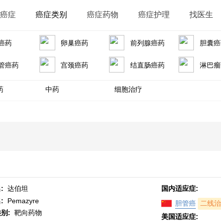
识癌症
癌症类别
癌症药物
癌症护理
找医生
癌药
卵巢癌药
前列腺癌药
胆囊癌
管癌药
宫颈癌药
结直肠癌药
淋巴瘤
药
中药
细胞治疗
:
达伯坦
国内适应症:
名:
Pemazyre
胆管癌
二线治
类别:
靶向药物
美国适应症: