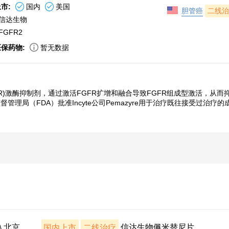
市:
国内
美国
胆管癌
二线治
信达生物
FGFR2
医保药物:
暂无数据
)激酶抑制剂，通过激活FGFR扩增和融合导致FGFR组成型激活，从而抑
管理局（FDA）批准Incyte公司Pemazyre用于治疗既往接受过治疗的
入北京
国内上市
二线治疗
信达生物佩米替尼片