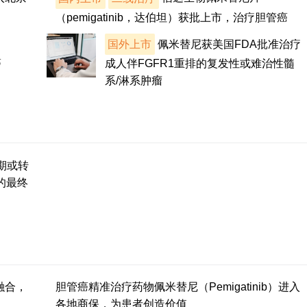
（pemigatinib，达伯坦）获批上市，治疗胆管癌
国外上市
佩米替尼获美国FDA批准治疗
癌
成人伴FGFR1重排的复发性或难治性髓
系/淋系肿瘤
期或转
2的最终
2融合，
胆管癌精准治疗药物佩米替尼（Pemigatinib）进入
各地商保，为患者创造价值