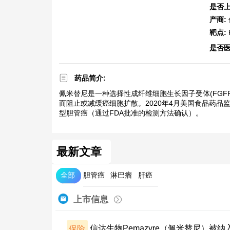
是否上
产商:
靶点:
是否
药品简介:
佩米替尼是一种选择性成纤维细胞生长因子受体(FGFR
而阻止或减缓癌细胞扩散。2020年4月美国食品药品监督
型胆管癌（通过FDA批准的检测方法确认）。
最新文章
全部
胆管癌
淋巴瘤
肝癌
上市信息
保险
信达生物Pemazyre（佩米替尼）被纳