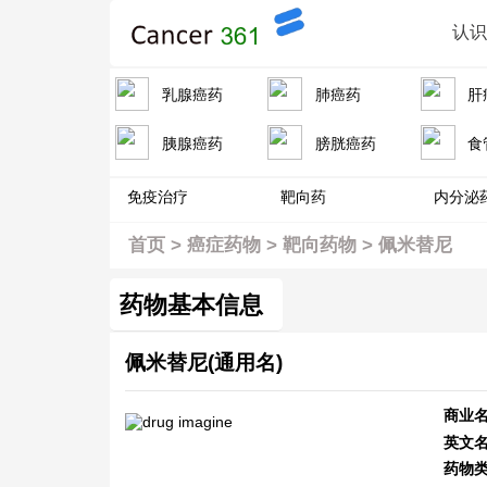
认
乳腺癌药
肺癌药
肝
胰腺癌药
膀胱癌药
食
免疫治疗
靶向药
内分泌
首页
>
癌症药物
>
靶向药物
>
佩米替尼
药物基本信息
佩米替尼(通用名)
商业名
英文
药物