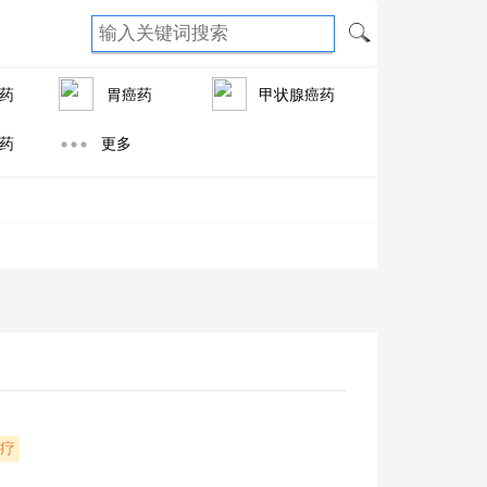
药
胃癌药
甲状腺癌药
药
更多
疗