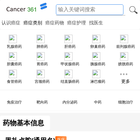
认识癌症
癌症类别
癌症药物
癌症护理
找医生
乳腺癌药
肺癌药
肝癌药
卵巢癌药
前列腺癌药
胆囊癌药
胃癌药
甲状腺癌药
胰腺癌药
膀胱癌药
更多
食管癌药
宫颈癌药
结直肠癌药
淋巴瘤药
免疫治疗
靶向药
内分泌药
中药
细胞治疗
药物基本信息
医保